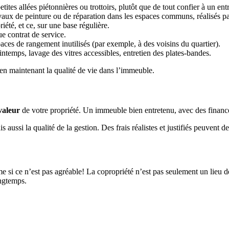
ites allées piétonnières ou trottoirs, plutôt que de tout confier à un ent
travaux de peinture ou de réparation dans les espaces communs, réalisés pa
riété, et ce, sur une base régulière.
 contrat de service.
es de rangement inutilisés (par exemple, à des voisins du quartier).
intemps, lavage des vitres accessibles, entretien des plates-bandes.
t en maintenant la qualité de vie dans l’immeuble.
valeur
de votre propriété. Un immeuble bien entretenu, avec des finances
s aussi la qualité de la gestion. Des frais réalistes et justifiés peuve
si ce n’est pas agréable! La copropriété n’est pas seulement un lieu de v
ongtemps.